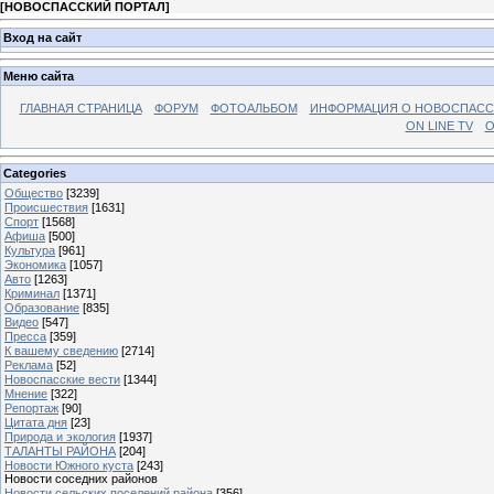
[
НОВОСПАССКИЙ ПОРТАЛ
]
Вход на сайт
Меню сайта
ГЛАВНАЯ СТРАНИЦА
ФОРУМ
ФОТОАЛЬБОМ
ИНФОРМАЦИЯ О НОВОСПАС
ON LINE TV
О
Categories
Общество
[3239]
Происшествия
[1631]
Спорт
[1568]
Афиша
[500]
Культура
[961]
Экономика
[1057]
Авто
[1263]
Криминал
[1371]
Образование
[835]
Видео
[547]
Пресса
[359]
К вашему сведению
[2714]
Реклама
[52]
Новоспасские вести
[1344]
Мнение
[322]
Репортаж
[90]
Цитата дня
[23]
Природа и экология
[1937]
ТАЛАНТЫ РАЙОНА
[204]
Новости Южного куста
[243]
Новости соседних районов
Новости сельских поселений района
[356]