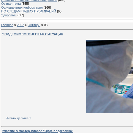
Острая тема
[355]
Официальная информация
[266]
ПО СЛЕДАМ НАШИХ ПУБЛИКАЦИЙ
[65]
Здоровье
[817]
Главная
»
2022
»
Октябрь
»
03
ЭПИДЕМИОЛОГИЧЕСКАЯ СИТУАЦИЯ
...
Читать дальше »
Участие в мастер-классе "Орф-педагогика"