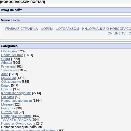
[
НОВОСПАССКИЙ ПОРТАЛ
]
Вход на сайт
Меню сайта
ГЛАВНАЯ СТРАНИЦА
ФОРУМ
ФОТОАЛЬБОМ
ИНФОРМАЦИЯ О НОВОСПАС
ON LINE TV
О
Categories
Общество
[3239]
Происшествия
[1631]
Спорт
[1568]
Афиша
[500]
Культура
[961]
Экономика
[1057]
Авто
[1263]
Криминал
[1371]
Образование
[835]
Видео
[547]
Пресса
[359]
К вашему сведению
[2714]
Реклама
[52]
Новоспасские вести
[1344]
Мнение
[322]
Репортаж
[90]
Цитата дня
[23]
Природа и экология
[1937]
ТАЛАНТЫ РАЙОНА
[204]
Новости Южного куста
[243]
Новости соседних районов
Новости сельских поселений района
[356]