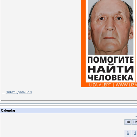
...
Читать дальше »
Calendar
Пн
Вт
3
4