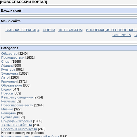
[
НОВОСПАССКИЙ ПОРТАЛ
]
Вход на сайт
Меню сайта
ГЛАВНАЯ СТРАНИЦА
ФОРУМ
ФОТОАЛЬБОМ
ИНФОРМАЦИЯ О НОВОСПАС
ON LINE TV
О
Categories
Общество
[3240]
Происшествия
[1631]
Спорт
[1568]
Афиша
[500]
Культура
[961]
Экономика
[1057]
Авто
[1263]
Криминал
[1371]
Образование
[836]
Видео
[547]
Пресса
[359]
К вашему сведению
[2714]
Реклама
[52]
Новоспасские вести
[1344]
Мнение
[322]
Репортаж
[90]
Цитата дня
[23]
Природа и экология
[1939]
ТАЛАНТЫ РАЙОНА
[204]
Новости Южного куста
[243]
Новости соседних районов
Новости сельских поселений района
[356]