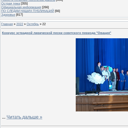
Острая тема
[355]
Официальная информация
[266]
ПО СЛЕДАМ НАШИХ ПУБЛИКАЦИЙ
[66]
Здоровье
[817]
Главная
»
2022
»
Октябрь
»
22
Конкурс эстрадной лирической песни советского периода "Овация"
...
Читать дальше »