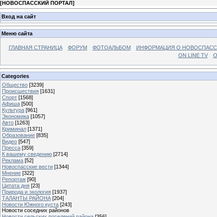
[
НОВОСПАССКИЙ ПОРТАЛ
]
Вход на сайт
Меню сайта
ГЛАВНАЯ СТРАНИЦА
ФОРУМ
ФОТОАЛЬБОМ
ИНФОРМАЦИЯ О НОВОСПАС
ON LINE TV
О
Categories
Общество
[3239]
Происшествия
[1631]
Спорт
[1568]
Афиша
[500]
Культура
[961]
Экономика
[1057]
Авто
[1263]
Криминал
[1371]
Образование
[835]
Видео
[547]
Пресса
[359]
К вашему сведению
[2714]
Реклама
[52]
Новоспасские вести
[1344]
Мнение
[322]
Репортаж
[90]
Цитата дня
[23]
Природа и экология
[1937]
ТАЛАНТЫ РАЙОНА
[204]
Новости Южного куста
[243]
Новости соседних районов
Новости сельских поселений района
[356]