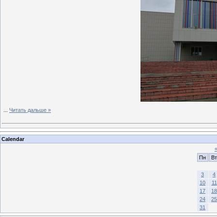
...
Читать дальше »
Calendar
Пн
Вт
3
4
10
11
17
18
24
25
31