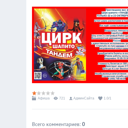
Афиша
721
АдминСайта
1.0
/
1
Всего комментариев
:
0