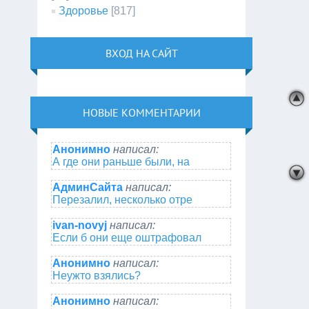
Здоровье
[817]
ВХОД НА САЙТ
НОВЫЕ КОММЕНТАРИИ
Анонимно
написал:
А где они раньше были, на
АдминСайта
написал:
Перезалил, несколько отре
ivan-novyj
написал:
Если б они еще оштрафовал
Анонимно
написал:
Неужто взялись?
Анонимно
написал: