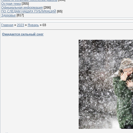
Острая тема
[355]
Официальная информация
[266]
ПО СЛЕДАМ НАШИХ ПУБЛИКАЦИЙ
[65]
Здоровье
[817]
Главная
»
2023
»
Январь
»
03
Ожидается сильный снег