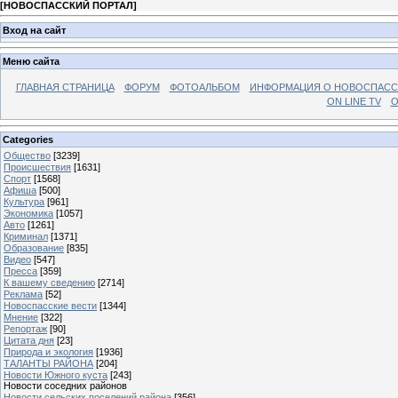
[
НОВОСПАССКИЙ ПОРТАЛ
]
Вход на сайт
Меню сайта
ГЛАВНАЯ СТРАНИЦА
ФОРУМ
ФОТОАЛЬБОМ
ИНФОРМАЦИЯ О НОВОСПАС
ON LINE TV
О
Categories
Общество
[3239]
Происшествия
[1631]
Спорт
[1568]
Афиша
[500]
Культура
[961]
Экономика
[1057]
Авто
[1261]
Криминал
[1371]
Образование
[835]
Видео
[547]
Пресса
[359]
К вашему сведению
[2714]
Реклама
[52]
Новоспасские вести
[1344]
Мнение
[322]
Репортаж
[90]
Цитата дня
[23]
Природа и экология
[1936]
ТАЛАНТЫ РАЙОНА
[204]
Новости Южного куста
[243]
Новости соседних районов
Новости сельских поселений района
[356]