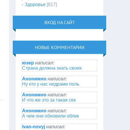
Здоровье
[817]
ВХОД НА САЙТ
НОВЫЕ КОММЕНТАРИИ
юзер
написал:
Страна должна знать своих
Анонимно
написал:
Ну кто у нас недрами поль
Анонимно
написал:
И что же это за такая сек
Анонимно
написал:
А чем они обновили облик
ivan-novyj
написал: