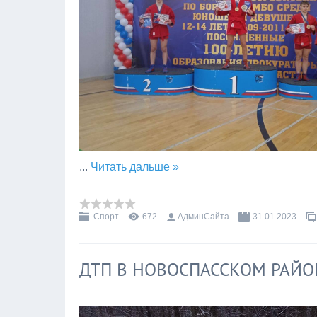
...
Читать дальше »
Спорт
672
АдминСайта
31.01.2023
ДТП В НОВОСПАССКОМ РАЙО