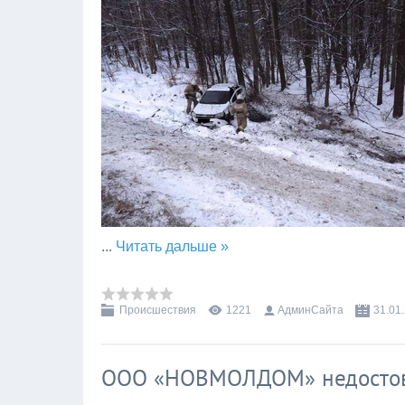
...
Читать дальше »
Происшествия
1221
АдминСайта
31.01
ООО «НОВМОЛДОМ» недостов