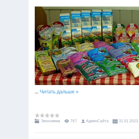
...
Читать дальше »
Экономика
767
АдминСайта
31.01.2023