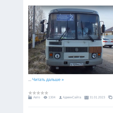
...
Читать дальше »
Авто
1304
АдминСайта
31.01.2023