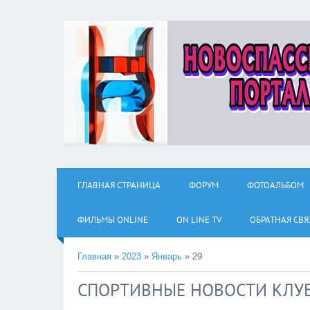
ГЛАВНАЯ СТРАНИЦА
ФОРУМ
ФОТОАЛЬБОМ
ФИЛЬМЫ ОNLINE
ON LINE TV
ОБРАТНАЯ СВЯ
Главная
»
2023
»
Январь
»
29
СПОРТИВНЫЕ НОВОСТИ КЛУБ