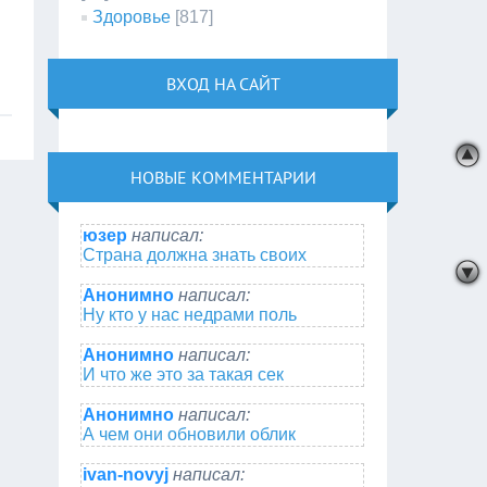
Здоровье
[817]
ВХОД НА САЙТ
НОВЫЕ КОММЕНТАРИИ
юзер
написал:
Страна должна знать своих
Анонимно
написал:
Ну кто у нас недрами поль
Анонимно
написал:
И что же это за такая сек
Анонимно
написал:
А чем они обновили облик
ivan-novyj
написал: