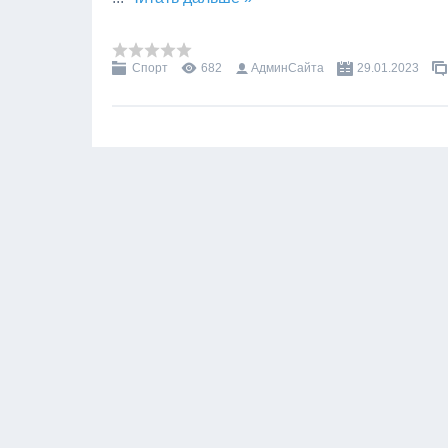
Спорт
682
АдминСайта
29.01.2023