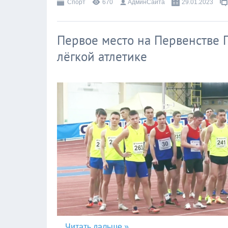
Спорт
670
АдминСайта
29.01.2023
Первое место на Первенстве 
лёгкой атлетике
...
Читать дальше »