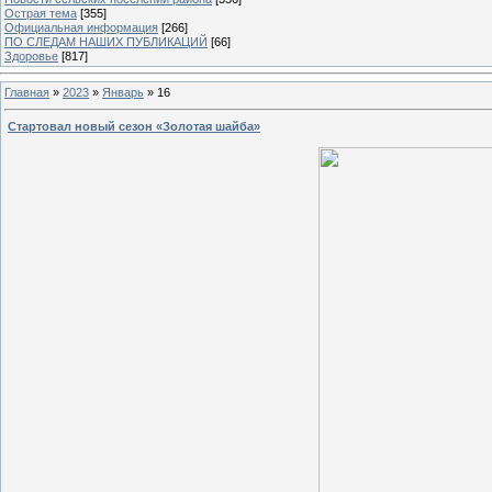
Острая тема
[355]
Официальная информация
[266]
ПО СЛЕДАМ НАШИХ ПУБЛИКАЦИЙ
[66]
Здоровье
[817]
Главная
»
2023
»
Январь
»
16
Стартовал новый сезон «Золотая шайба»