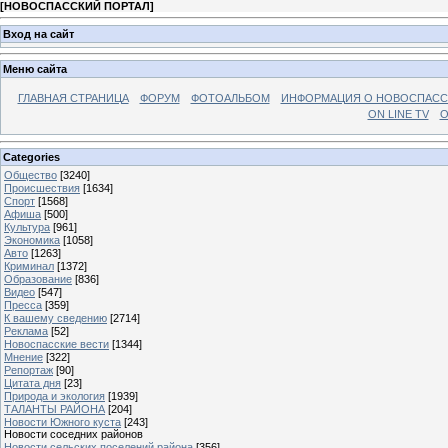
[
НОВОСПАССКИЙ ПОРТАЛ
]
Вход на сайт
Меню сайта
ГЛАВНАЯ СТРАНИЦА
ФОРУМ
ФОТОАЛЬБОМ
ИНФОРМАЦИЯ О НОВОСПАС
ON LINE TV
О
Categories
Общество
[3240]
Происшествия
[1634]
Спорт
[1568]
Афиша
[500]
Культура
[961]
Экономика
[1058]
Авто
[1263]
Криминал
[1372]
Образование
[836]
Видео
[547]
Пресса
[359]
К вашему сведению
[2714]
Реклама
[52]
Новоспасские вести
[1344]
Мнение
[322]
Репортаж
[90]
Цитата дня
[23]
Природа и экология
[1939]
ТАЛАНТЫ РАЙОНА
[204]
Новости Южного куста
[243]
Новости соседних районов
Новости сельских поселений района
[356]