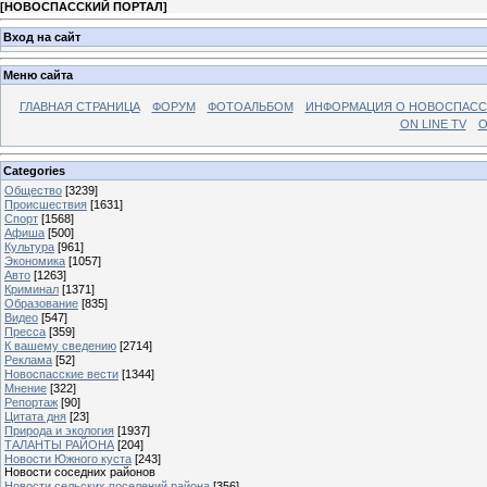
[
НОВОСПАССКИЙ ПОРТАЛ
]
Вход на сайт
Меню сайта
ГЛАВНАЯ СТРАНИЦА
ФОРУМ
ФОТОАЛЬБОМ
ИНФОРМАЦИЯ О НОВОСПАС
ON LINE TV
О
Categories
Общество
[3239]
Происшествия
[1631]
Спорт
[1568]
Афиша
[500]
Культура
[961]
Экономика
[1057]
Авто
[1263]
Криминал
[1371]
Образование
[835]
Видео
[547]
Пресса
[359]
К вашему сведению
[2714]
Реклама
[52]
Новоспасские вести
[1344]
Мнение
[322]
Репортаж
[90]
Цитата дня
[23]
Природа и экология
[1937]
ТАЛАНТЫ РАЙОНА
[204]
Новости Южного куста
[243]
Новости соседних районов
Новости сельских поселений района
[356]