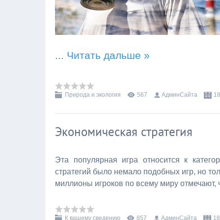
...
Читать дальше »
Природа и экология
567
АдминСайта
18
Экономическая стратегия
Эта популярная игра относится к катего
стратегий было немало подобных игр, но тол
миллионы игроков по всему миру отмечают, 
К вашему сведению
857
АдминСайта
18