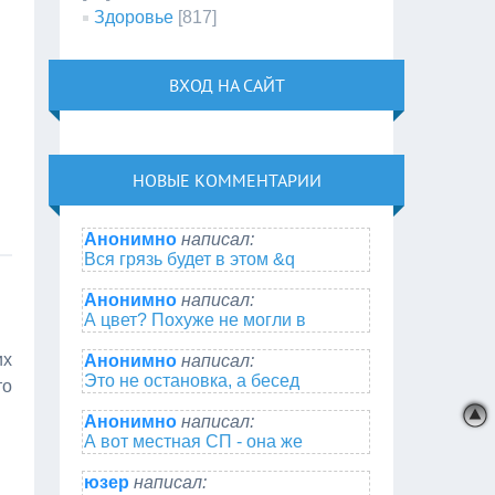
Здоровье
[817]
ВХОД НА САЙТ
НОВЫЕ КОММЕНТАРИИ
Анонимно
написал:
Вся грязь будет в этом &q
Анонимно
написал:
А цвет? Похуже не могли в
их
Анонимно
написал:
Это не остановка, а бесед
то
Анонимно
написал:
А вот местная СП - она же
юзер
написал: