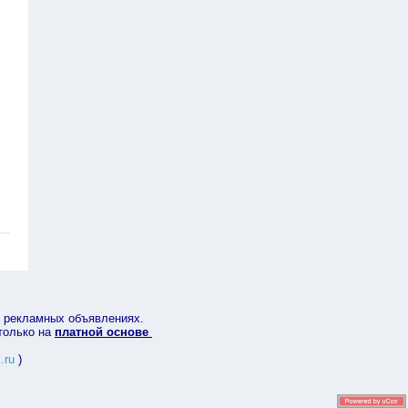
в рекламных объявлениях.
 только на
платной основе
.ru
)