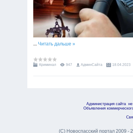
...
Читать дальше »
Криминал
947
АдминСайта
18.04.2023
Администрация сайта не 
Объявления коммерческого 
Свя
(С) Новоспасский портал 2009 - 