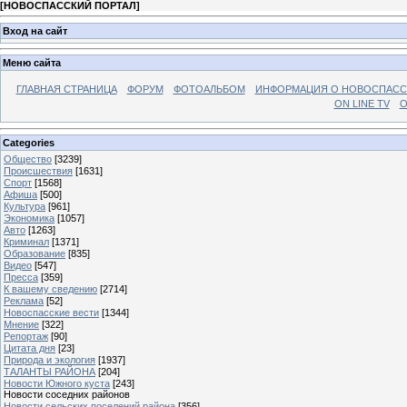
[
НОВОСПАССКИЙ ПОРТАЛ
]
Вход на сайт
Меню сайта
ГЛАВНАЯ СТРАНИЦА
ФОРУМ
ФОТОАЛЬБОМ
ИНФОРМАЦИЯ О НОВОСПАС
ON LINE TV
О
Categories
Общество
[3239]
Происшествия
[1631]
Спорт
[1568]
Афиша
[500]
Культура
[961]
Экономика
[1057]
Авто
[1263]
Криминал
[1371]
Образование
[835]
Видео
[547]
Пресса
[359]
К вашему сведению
[2714]
Реклама
[52]
Новоспасские вести
[1344]
Мнение
[322]
Репортаж
[90]
Цитата дня
[23]
Природа и экология
[1937]
ТАЛАНТЫ РАЙОНА
[204]
Новости Южного куста
[243]
Новости соседних районов
Новости сельских поселений района
[356]