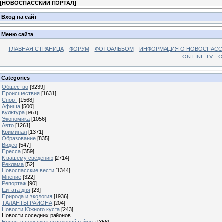
[
НОВОСПАССКИЙ ПОРТАЛ
]
Вход на сайт
Меню сайта
ГЛАВНАЯ СТРАНИЦА
ФОРУМ
ФОТОАЛЬБОМ
ИНФОРМАЦИЯ О НОВОСПАС
ON LINE TV
О
Categories
Общество
[3239]
Происшествия
[1631]
Спорт
[1568]
Афиша
[500]
Культура
[961]
Экономика
[1056]
Авто
[1261]
Криминал
[1371]
Образование
[835]
Видео
[547]
Пресса
[359]
К вашему сведению
[2714]
Реклама
[52]
Новоспасские вести
[1344]
Мнение
[322]
Репортаж
[90]
Цитата дня
[23]
Природа и экология
[1936]
ТАЛАНТЫ РАЙОНА
[204]
Новости Южного куста
[243]
Новости соседних районов
Новости сельских поселений района
[356]