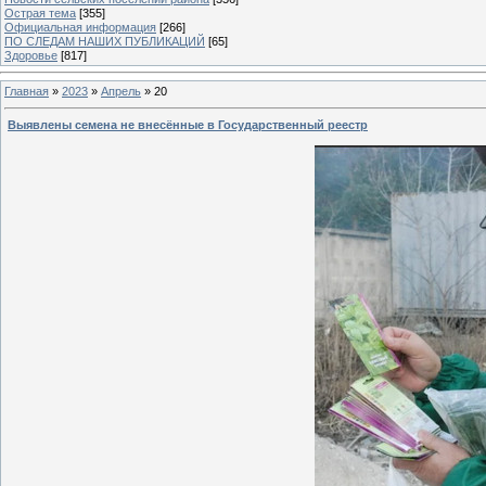
Острая тема
[355]
Официальная информация
[266]
ПО СЛЕДАМ НАШИХ ПУБЛИКАЦИЙ
[65]
Здоровье
[817]
Главная
»
2023
»
Апрель
»
20
Выявлены семена не внесённые в Государственный реестр