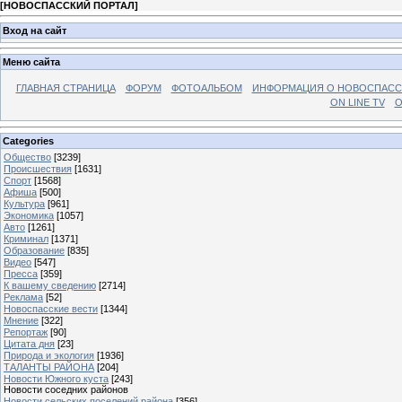
[
НОВОСПАССКИЙ ПОРТАЛ
]
Вход на сайт
Меню сайта
ГЛАВНАЯ СТРАНИЦА
ФОРУМ
ФОТОАЛЬБОМ
ИНФОРМАЦИЯ О НОВОСПАС
ON LINE TV
О
Categories
Общество
[3239]
Происшествия
[1631]
Спорт
[1568]
Афиша
[500]
Культура
[961]
Экономика
[1057]
Авто
[1261]
Криминал
[1371]
Образование
[835]
Видео
[547]
Пресса
[359]
К вашему сведению
[2714]
Реклама
[52]
Новоспасские вести
[1344]
Мнение
[322]
Репортаж
[90]
Цитата дня
[23]
Природа и экология
[1936]
ТАЛАНТЫ РАЙОНА
[204]
Новости Южного куста
[243]
Новости соседних районов
Новости сельских поселений района
[356]