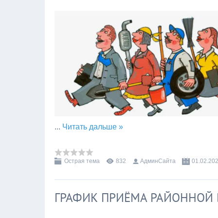
...
Читать дальше »
Острая тема
832
АдминСайта
01.02.20
ГРАФИК ПРИЁМА РАЙОННОЙ