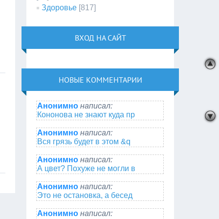
Здоровье
[817]
ВХОД НА САЙТ
НОВЫЕ КОММЕНТАРИИ
Анонимно
написал:
Кононова не знают куда пр
Анонимно
написал:
Вся грязь будет в этом &q
Анонимно
написал:
А цвет? Похуже не могли в
Анонимно
написал:
Это не остановка, а бесед
Анонимно
написал: