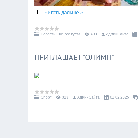
Н
...
Читать дальше »
Новости Южного куста
498
АдминСайта
ПРИГЛАШАЕТ "ОЛИМП"
Спорт
323
АдминСайта
01.02.2025