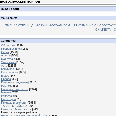
[
НОВОСПАССКИЙ ПОРТАЛ
]
Вход на сайт
Меню сайта
ГЛАВНАЯ СТРАНИЦА
ФОРУМ
ФОТОАЛЬБОМ
ИНФОРМАЦИЯ О НОВОСПАС
ON LINE TV
О
Categories
Общество
[3239]
Происшествия
[1631]
Спорт
[1568]
Афиша
[500]
Культура
[961]
Экономика
[1057]
Авто
[1263]
Криминал
[1371]
Образование
[835]
Видео
[547]
Пресса
[359]
К вашему сведению
[2714]
Реклама
[52]
Новоспасские вести
[1344]
Мнение
[322]
Репортаж
[90]
Цитата дня
[23]
Природа и экология
[1938]
ТАЛАНТЫ РАЙОНА
[204]
Новости Южного куста
[243]
Новости соседних районов
Новости сельских поселений района
[356]