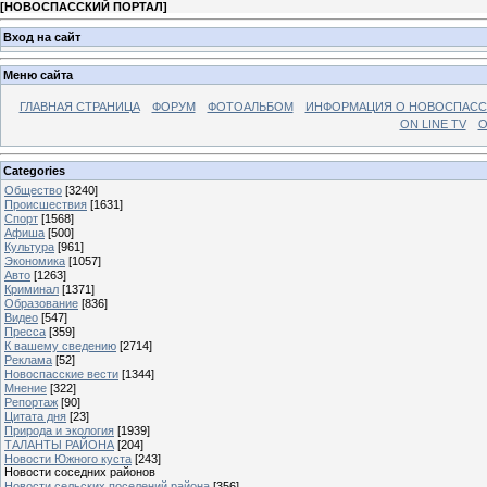
[
НОВОСПАССКИЙ ПОРТАЛ
]
Вход на сайт
Меню сайта
ГЛАВНАЯ СТРАНИЦА
ФОРУМ
ФОТОАЛЬБОМ
ИНФОРМАЦИЯ О НОВОСПАС
ON LINE TV
О
Categories
Общество
[3240]
Происшествия
[1631]
Спорт
[1568]
Афиша
[500]
Культура
[961]
Экономика
[1057]
Авто
[1263]
Криминал
[1371]
Образование
[836]
Видео
[547]
Пресса
[359]
К вашему сведению
[2714]
Реклама
[52]
Новоспасские вести
[1344]
Мнение
[322]
Репортаж
[90]
Цитата дня
[23]
Природа и экология
[1939]
ТАЛАНТЫ РАЙОНА
[204]
Новости Южного куста
[243]
Новости соседних районов
Новости сельских поселений района
[356]