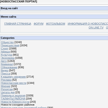
[
НОВОСПАССКИЙ ПОРТАЛ
]
Вход на сайт
Меню сайта
ГЛАВНАЯ СТРАНИЦА
ФОРУМ
ФОТОАЛЬБОМ
ИНФОРМАЦИЯ О НОВОСПАС
ON LINE TV
О
Categories
Общество
[3240]
Происшествия
[1634]
Спорт
[1568]
Афиша
[500]
Культура
[961]
Экономика
[1058]
Авто
[1263]
Криминал
[1372]
Образование
[836]
Видео
[547]
Пресса
[359]
К вашему сведению
[2714]
Реклама
[52]
Новоспасские вести
[1344]
Мнение
[322]
Репортаж
[90]
Цитата дня
[23]
Природа и экология
[1939]
ТАЛАНТЫ РАЙОНА
[204]
Новости Южного куста
[243]
Новости соседних районов
Новости сельских поселений района
[356]