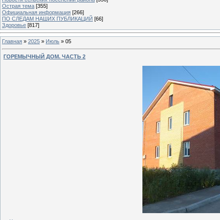
Острая тема
[355]
Официальная информация
[266]
ПО СЛЕДАМ НАШИХ ПУБЛИКАЦИЙ
[66]
Здоровье
[817]
Главная
»
2025
»
Июль
»
05
ГОРЕМЫЧНЫЙ ДОМ. ЧАСТЬ 2