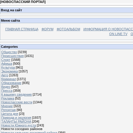
[
НОВОСПАССКИЙ ПОРТАЛ
]
Вход на сайт
Меню сайта
ГЛАВНАЯ СТРАНИЦА
ФОРУМ
ФОТОАЛЬБОМ
ИНФОРМАЦИЯ О НОВОСПАС
ON LINE TV
О
Categories
Общество
[3239]
Происшествия
[1631]
Спорт
[1568]
Афиша
[500]
Культура
[961]
Экономика
[1057]
Авто
[1263]
Криминал
[1371]
Образование
[835]
Видео
[547]
Пресса
[359]
К вашему сведению
[2714]
Реклама
[52]
Новоспасские вести
[1344]
Мнение
[322]
Репортаж
[90]
Цитата дня
[23]
Природа и экология
[1937]
ТАЛАНТЫ РАЙОНА
[204]
Новости Южного куста
[243]
Новости соседних районов
Новости сельских поселений района
[356]