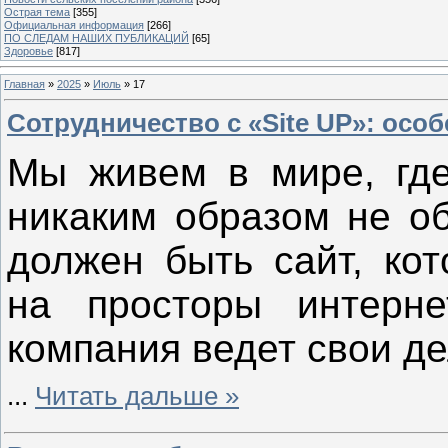
Острая тема
[355]
Официальная информация
[266]
ПО СЛЕДАМ НАШИХ ПУБЛИКАЦИЙ
[65]
Здоровье
[817]
Главная
»
2025
»
Июль
»
17
Сотрудничество с «Site UP»: осо
Мы живем в мире, где
никаким образом не об
должен быть сайт, кот
на просторы интерне
компания ведет свои де
...
Читать дальше »