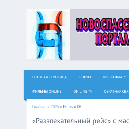
ГЛАВНАЯ СТРАНИЦА
ФОРУМ
ФОТОАЛЬБОМ
ФИЛЬМЫ ОNLINE
ON LINE TV
ОБРАТНАЯ СВЯ
Главная
»
2025
»
Июль
»
06
«Развлекательный рейс» с ма