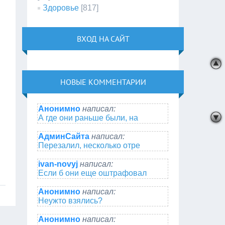
Здоровье
[817]
ВХОД НА САЙТ
НОВЫЕ КОММЕНТАРИИ
Анонимно
написал:
А где они раньше были, на
АдминСайта
написал:
Перезалил, несколько отре
ivan-novyj
написал:
Если б они еще оштрафовал
Анонимно
написал:
Неужто взялись?
Анонимно
написал: