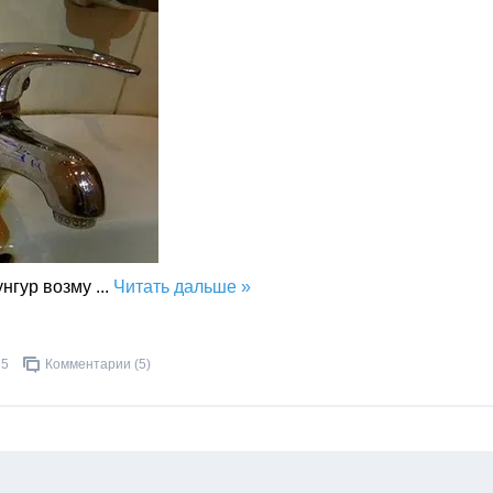
унгур возму
...
Читать дальше »
25
Комментарии (5)