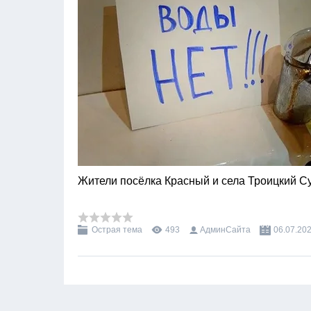
Жители посёлка Красный и села Троицкий С
Острая тема
493
АдминСайта
06.07.20