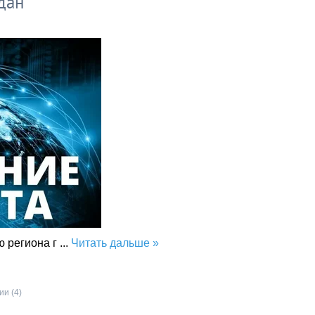
дан
ю региона г
...
Читать дальше »
и (4)