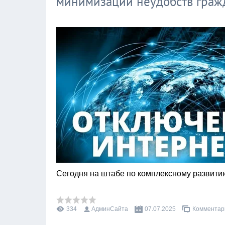
минимизации неудобств граж
Сегодня на штабе по комплексному развити
334
АдминСайта
07.07.2025
Комментари