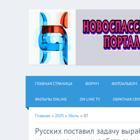
ГЛАВНАЯ СТРАНИЦА
ФОРУМ
ФОТОАЛЬБОМ
ФИЛЬМЫ ОNLINE
ON LINE TV
ОБРАТНАЯ СВЯ
Главная
»
2025
»
Июль
»
07
Русских поставил задачу выра