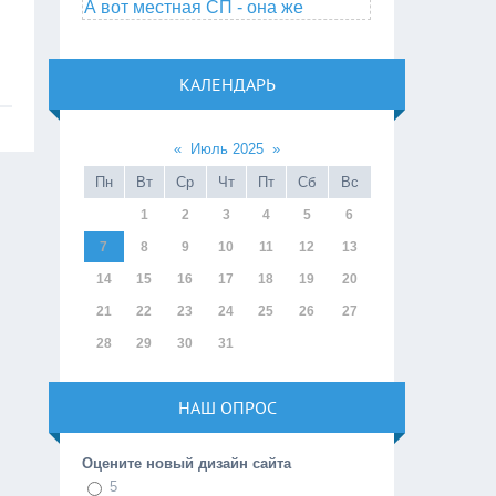
А вот местная СП - она же
КАЛЕНДАРЬ
«
Июль 2025
»
Пн
Вт
Ср
Чт
Пт
Сб
Вс
1
2
3
4
5
6
7
8
9
10
11
12
13
14
15
16
17
18
19
20
21
22
23
24
25
26
27
28
29
30
31
НАШ ОПРОС
Оцените новый дизайн сайта
5