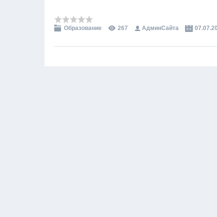
Образование
267
АдминСайта
07.07.2