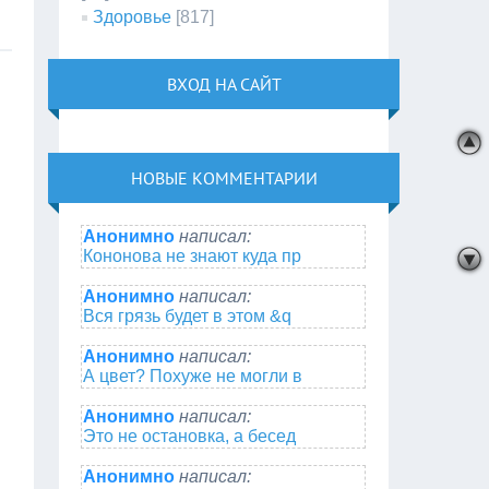
Здоровье
[817]
ВХОД НА САЙТ
НОВЫЕ КОММЕНТАРИИ
Анонимно
написал:
Кононова не знают куда пр
Анонимно
написал:
Вся грязь будет в этом &q
Анонимно
написал:
А цвет? Похуже не могли в
Анонимно
написал:
Это не остановка, а бесед
Анонимно
написал: