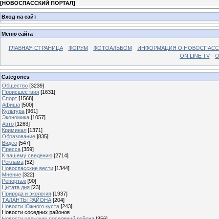
[
НОВОСПАССКИЙ ПОРТАЛ
]
Вход на сайт
Меню сайта
ГЛАВНАЯ СТРАНИЦА
ФОРУМ
ФОТОАЛЬБОМ
ИНФОРМАЦИЯ О НОВОСПАС
ON LINE TV
О
Categories
Общество
[3239]
Происшествия
[1631]
Спорт
[1568]
Афиша
[500]
Культура
[961]
Экономика
[1057]
Авто
[1263]
Криминал
[1371]
Образование
[835]
Видео
[547]
Пресса
[359]
К вашему сведению
[2714]
Реклама
[52]
Новоспасские вести
[1344]
Мнение
[322]
Репортаж
[90]
Цитата дня
[23]
Природа и экология
[1937]
ТАЛАНТЫ РАЙОНА
[204]
Новости Южного куста
[243]
Новости соседних районов
Новости сельских поселений района
[356]