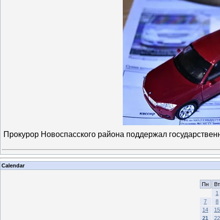
Прокурор Новоспасского района поддержал государствен
Calendar
Пн
Вт
1
7
8
14
15
21
22