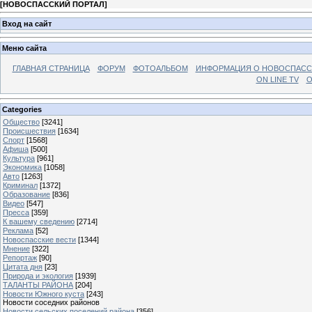
[
НОВОСПАССКИЙ ПОРТАЛ
]
Вход на сайт
Меню сайта
ГЛАВНАЯ СТРАНИЦА
ФОРУМ
ФОТОАЛЬБОМ
ИНФОРМАЦИЯ О НОВОСПАС
ON LINE TV
О
Categories
Общество
[3241]
Происшествия
[1634]
Спорт
[1568]
Афиша
[500]
Культура
[961]
Экономика
[1058]
Авто
[1263]
Криминал
[1372]
Образование
[836]
Видео
[547]
Пресса
[359]
К вашему сведению
[2714]
Реклама
[52]
Новоспасские вести
[1344]
Мнение
[322]
Репортаж
[90]
Цитата дня
[23]
Природа и экология
[1939]
ТАЛАНТЫ РАЙОНА
[204]
Новости Южного куста
[243]
Новости соседних районов
Новости сельских поселений района
[356]