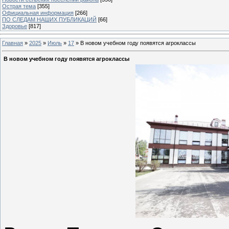
Острая тема
[355]
Официальная информация
[266]
ПО СЛЕДАМ НАШИХ ПУБЛИКАЦИЙ
[66]
Здоровье
[817]
Главная
»
2025
»
Июль
»
17
» В новом учебном году появятся агроклассы
В новом учебном году появятся агроклассы