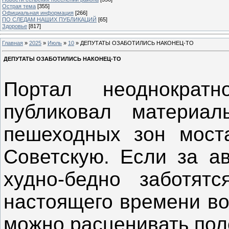
Острая тема
[355]
Официальная информация
[266]
ПО СЛЕДАМ НАШИХ ПУБЛИКАЦИЙ
[65]
Здоровье
[817]
Главная
»
2025
»
Июль
»
10
» ДЕПУТАТЫ ОЗАБОТИЛИСЬ НАКОНЕЦ-ТО
ДЕПУТАТЫ ОЗАБОТИЛИСЬ НАКОНЕЦ-ТО
Портал неоднократ
публиковал материа
пешеходных зон мост
Советскую. Если за а
худно-бедно заботят
настоящего времени во
можно расценивать по