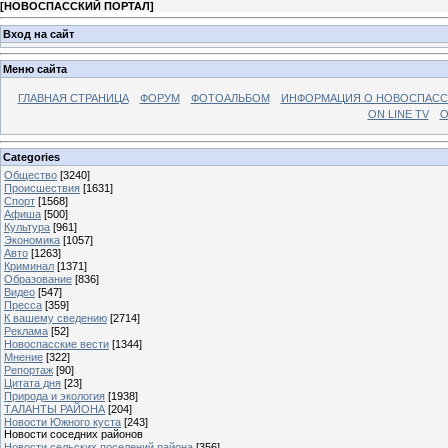
[
НОВОСПАССКИЙ ПОРТАЛ
]
Вход на сайт
Меню сайта
ГЛАВНАЯ СТРАНИЦА
ФОРУМ
ФОТОАЛЬБОМ
ИНФОРМАЦИЯ О НОВОСПАС
ON LINE TV
О
Categories
Общество
[3240]
Происшествия
[1631]
Спорт
[1568]
Афиша
[500]
Культура
[961]
Экономика
[1057]
Авто
[1263]
Криминал
[1371]
Образование
[836]
Видео
[547]
Пресса
[359]
К вашему сведению
[2714]
Реклама
[52]
Новоспасские вести
[1344]
Мнение
[322]
Репортаж
[90]
Цитата дня
[23]
Природа и экология
[1938]
ТАЛАНТЫ РАЙОНА
[204]
Новости Южного куста
[243]
Новости соседних районов
Новости сельских поселений района
[356]