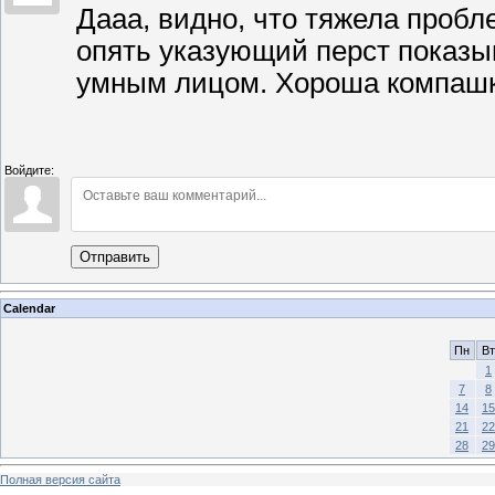
Дааа, видно, что тяжела пробл
опять указующий перст показыв
умным лицом. Хороша компаш
Войдите:
Отправить
Calendar
Пн
Вт
1
7
8
14
15
21
22
28
29
Полная версия сайта