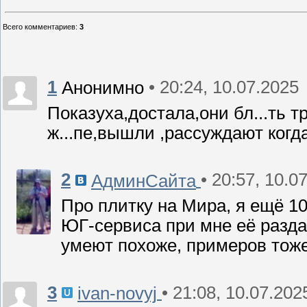
Всего комментариев
:
3
1
• 20:24, 10.07.2025
Анонимно
Показуха,достала,они бл...ть т
ж...пе,вышли ,рассуждают когда 
2
• 20:57, 10.0
АдминСайта
Про плитку на Мира, я ещё 10
ЮГ-сервиса при мне её раздав
умеют похоже, примеров тоже
3
• 21:08, 10.07.202
ivan-novyj