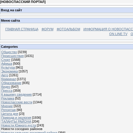
[
НОВОСПАССКИЙ ПОРТАЛ
]
Вход на сайт
Меню сайта
ГЛАВНАЯ СТРАНИЦА
ФОРУМ
ФОТОАЛЬБОМ
ИНФОРМАЦИЯ О НОВОСПАС
ON LINE TV
О
Categories
Общество
[3239]
Происшествия
[1631]
Спорт
[1568]
Афиша
[500]
Культура
[961]
Экономика
[1057]
Авто
[1261]
Криминал
[1371]
Образование
[835]
Видео
[547]
Пресса
[359]
К вашему сведению
[2714]
Реклама
[52]
Новоспасские вести
[1344]
Мнение
[322]
Репортаж
[90]
Цитата дня
[23]
Природа и экология
[1936]
ТАЛАНТЫ РАЙОНА
[204]
Новости Южного куста
[243]
Новости соседних районов
Новости сельских поселений района
[356]