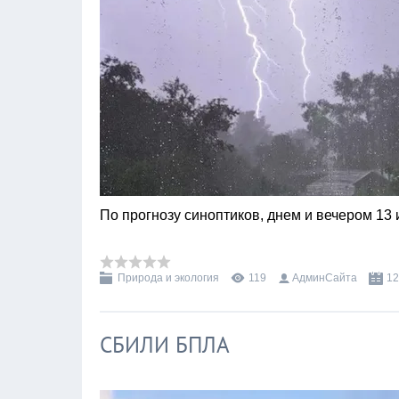
По прогнозу синоптиков, днем и вечером 13
Природа и экология
119
АдминСайта
12
СБИЛИ БПЛА