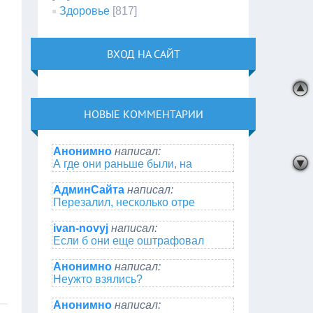
Здоровье
[817]
ВХОД НА САЙТ
НОВЫЕ КОММЕНТАРИИ
Анонимно
написал:
А где они раньше были, на
АдминСайта
написал:
Перезалил, несколько отре
ivan-novyj
написал:
Если б они еще оштрафовал
Анонимно
написал:
Неужто взялись?
Анонимно
написал: