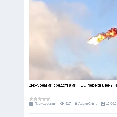
️Дежурными средствами ПВО перехвачены 
Происшествия
527
АдминСайта
12.06.