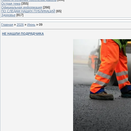
Острая тема
[355]
Официальная информация
[266]
ПО СЛЕДАМ НАШИХ ПУБЛИКАЦИЙ
[65]
Здоровье
[817]
Главная
»
2026
»
Июнь
»
09
НЕ НАШЛИ ПОДРЯДЧИКА