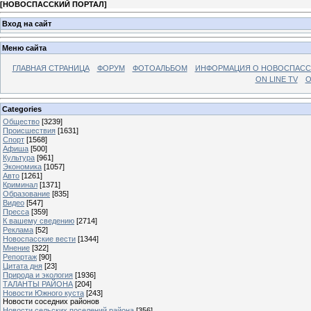
[
НОВОСПАССКИЙ ПОРТАЛ
]
Вход на сайт
Меню сайта
ГЛАВНАЯ СТРАНИЦА
ФОРУМ
ФОТОАЛЬБОМ
ИНФОРМАЦИЯ О НОВОСПАС
ON LINE TV
О
Categories
Общество
[3239]
Происшествия
[1631]
Спорт
[1568]
Афиша
[500]
Культура
[961]
Экономика
[1057]
Авто
[1261]
Криминал
[1371]
Образование
[835]
Видео
[547]
Пресса
[359]
К вашему сведению
[2714]
Реклама
[52]
Новоспасские вести
[1344]
Мнение
[322]
Репортаж
[90]
Цитата дня
[23]
Природа и экология
[1936]
ТАЛАНТЫ РАЙОНА
[204]
Новости Южного куста
[243]
Новости соседних районов
Новости сельских поселений района
[356]