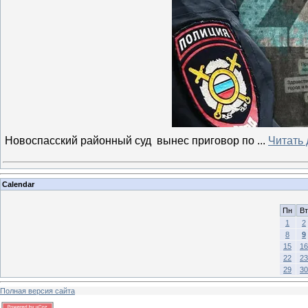
Новоспасский районный суд вынес приговор по
...
Читать
Calendar
Пн
Вт
1
2
8
9
15
16
22
23
29
30
Полная версия сайта