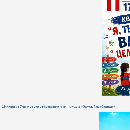
19 июня из Ульяновска отправляется теплоход в «Замок Гарибальди»