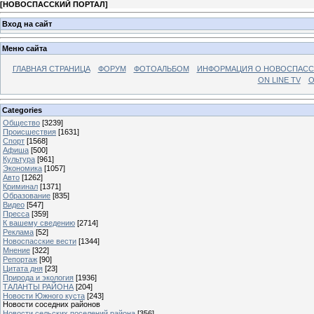
[
НОВОСПАССКИЙ ПОРТАЛ
]
Вход на сайт
Меню сайта
ГЛАВНАЯ СТРАНИЦА
ФОРУМ
ФОТОАЛЬБОМ
ИНФОРМАЦИЯ О НОВОСПАС
ON LINE TV
О
Categories
Общество
[3239]
Происшествия
[1631]
Спорт
[1568]
Афиша
[500]
Культура
[961]
Экономика
[1057]
Авто
[1262]
Криминал
[1371]
Образование
[835]
Видео
[547]
Пресса
[359]
К вашему сведению
[2714]
Реклама
[52]
Новоспасские вести
[1344]
Мнение
[322]
Репортаж
[90]
Цитата дня
[23]
Природа и экология
[1936]
ТАЛАНТЫ РАЙОНА
[204]
Новости Южного куста
[243]
Новости соседних районов
Новости сельских поселений района
[356]