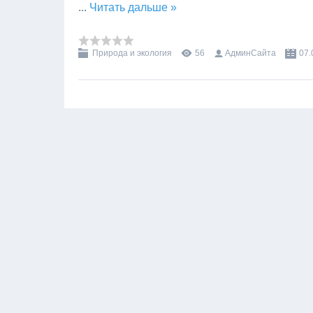
...
Читать дальше »
Природа и экология
56
АдминСайта
07.