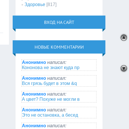
Здоровье
[817]
ВХОД НА САЙТ
НОВЫЕ КОММЕНТАРИИ
Анонимно
написал:
Кононова не знают куда пр
Анонимно
написал:
Вся грязь будет в этом &q
Анонимно
написал:
А цвет? Похуже не могли в
Анонимно
написал:
Это не остановка, а бесед
Анонимно
написал: