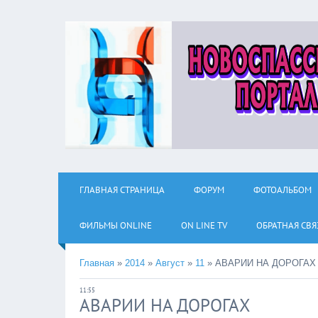
ГЛАВНАЯ СТРАНИЦА
ФОРУМ
ФОТОАЛЬБОМ
ФИЛЬМЫ ОNLINE
ON LINE TV
ОБРАТНАЯ СВЯ
Главная
»
2014
»
Август
»
11
»
АВАРИИ НА ДОРОГАХ
11:55
АВАРИИ НА ДОРОГАХ