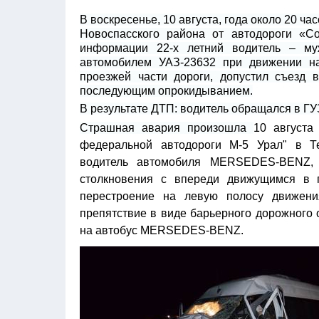
В воскресенье, 10 августа, года около 20 ч
Новоспасского района от автодороги «Со
информации 22-х летний водитель – му
автомобилем УАЗ-23632 при движении на
проезжей части дороги, допустил съезд 
последующим опрокидыванием.
В результате ДТП: водитель обращался в Г
Страшная авария произошла
10 августа
федеральной автодороги М-5 Урал" в Т
водитель автомобиля MERSEDES-BENZ, 
столкновения с впереди движущимся в 
перестроение на левую полосу движен
препятствие в виде барьерного дорожного
на автобус MERSEDES-BENZ.