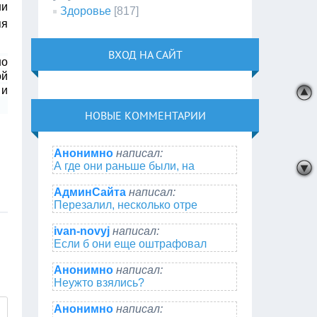
ни
Здоровье
[817]
яя
ВХОД НА САЙТ
но
ой
 и
НОВЫЕ КОММЕНТАРИИ
Анонимно
написал:
А где они раньше были, на
АдминСайта
написал:
Перезалил, несколько отре
ivan-novyj
написал:
Если б они еще оштрафовал
Анонимно
написал:
Неужто взялись?
Анонимно
написал: