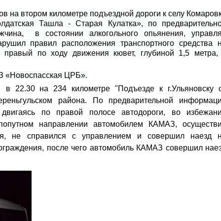
асов на втором километре подъездной дороги к селу Комаров
лдатская Ташла - Старая Кулатка», по предварительн
жчина, в состоянии алкогольного опьянения, управл
рушил правил расположения транспортного средства 
в правый по ходу движения кювет, глубиной 1,5 метра,
УЗ «Новоспасская ЦРБ».
 в 22.30 на 234 километре "Подъезде к г.Ульяновску 
ереньгульском района. По предварительной информац
двигаясь по правой полосе автодороги, во избежан
попутном направлении автомобилем КАМАЗ, осуществ
ия, не справился с управлением и совершил наезд 
 ограждения, после чего автомобиль КАМАЗ совершил нае