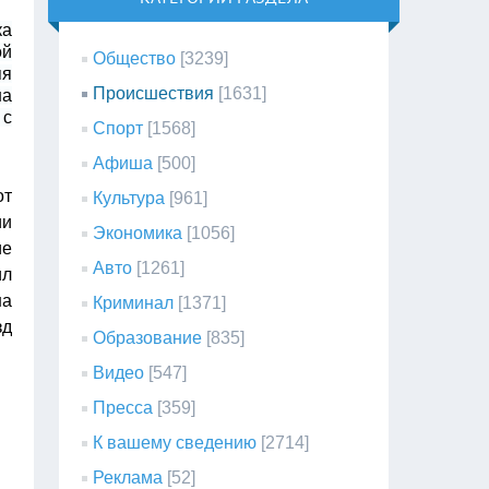
ка
ой
Общество
[3239]
яя
Происшествия
[1631]
на
 с
Спорт
[1568]
Афиша
[500]
от
Культура
[961]
ии
Экономика
[1056]
ие
Авто
[1261]
ил
на
Криминал
[1371]
зд
Образование
[835]
Видео
[547]
Пресса
[359]
К вашему сведению
[2714]
Реклама
[52]