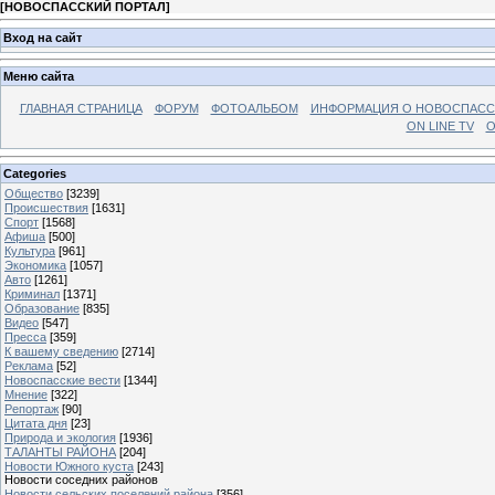
[
НОВОСПАССКИЙ ПОРТАЛ
]
Вход на сайт
Меню сайта
ГЛАВНАЯ СТРАНИЦА
ФОРУМ
ФОТОАЛЬБОМ
ИНФОРМАЦИЯ О НОВОСПАС
ON LINE TV
О
Categories
Общество
[3239]
Происшествия
[1631]
Спорт
[1568]
Афиша
[500]
Культура
[961]
Экономика
[1057]
Авто
[1261]
Криминал
[1371]
Образование
[835]
Видео
[547]
Пресса
[359]
К вашему сведению
[2714]
Реклама
[52]
Новоспасские вести
[1344]
Мнение
[322]
Репортаж
[90]
Цитата дня
[23]
Природа и экология
[1936]
ТАЛАНТЫ РАЙОНА
[204]
Новости Южного куста
[243]
Новости соседних районов
Новости сельских поселений района
[356]