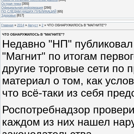
Острая тема
[355]
Официальная информация
[266]
ПО СЛЕДАМ НАШИХ ПУБЛИКАЦИЙ
[65]
Здоровье
[817]
Главная
»
2014
»
Август
»
2
» ЧТО ОБНАРУЖИЛОСЬ В "МАГНИТЕ"?
ЧТО ОБНАРУЖИЛОСЬ В "МАГНИТЕ"?
Недавно "НП" публиковал 
"Магнит" по итогам перво
другие торговые сети по 
материал о том, как услов
что всё-таки из себя пред
Роспотребнадзор провери
каждом из них нашел нар