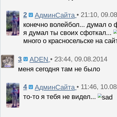
2
• 21:10, 09.0
АдминСайта
конечно волейбол... думал о 
я думал ты своих сфоткал...
много о красносельске на с
3
• 23:44, 09.08.2014
ADEN
меня сегодня там не было
4
• 11:46, 10.0
АдминСайта
то-то я тебя не видел...