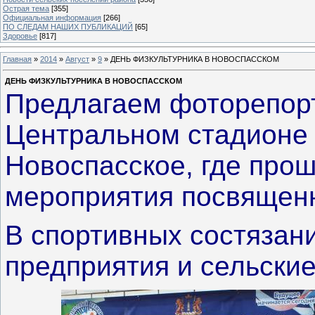
Острая тема
[355]
Официальная информация
[266]
ПО СЛЕДАМ НАШИХ ПУБЛИКАЦИЙ
[65]
Здоровье
[817]
Главная
»
2014
»
Август
»
9
» ДЕНЬ ФИЗКУЛЬТУРНИКА В НОВОСПАССКОМ
ДЕНЬ ФИЗКУЛЬТУРНИКА В НОВОСПАССКОМ
Предлагаем фоторепорт
Центральном стадионе 
Новоспасское, где про
мероприятия посвящен
В спортивных состязан
предприятия и сельски