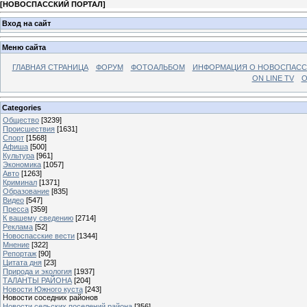
[
НОВОСПАССКИЙ ПОРТАЛ
]
Вход на сайт
Меню сайта
ГЛАВНАЯ СТРАНИЦА
ФОРУМ
ФОТОАЛЬБОМ
ИНФОРМАЦИЯ О НОВОСПАС
ON LINE TV
О
Categories
Общество
[3239]
Происшествия
[1631]
Спорт
[1568]
Афиша
[500]
Культура
[961]
Экономика
[1057]
Авто
[1263]
Криминал
[1371]
Образование
[835]
Видео
[547]
Пресса
[359]
К вашему сведению
[2714]
Реклама
[52]
Новоспасские вести
[1344]
Мнение
[322]
Репортаж
[90]
Цитата дня
[23]
Природа и экология
[1937]
ТАЛАНТЫ РАЙОНА
[204]
Новости Южного куста
[243]
Новости соседних районов
Новости сельских поселений района
[356]