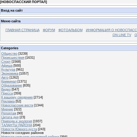
[
НОВОСПАССКИЙ ПОРТАЛ
]
Вход на сайт
Меню сайта
ГЛАВНАЯ СТРАНИЦА
ФОРУМ
ФОТОАЛЬБОМ
ИНФОРМАЦИЯ О НОВОСПАС
ON LINE TV
О
Categories
Общество
[3239]
Происшествия
[1631]
Спорт
[1568]
Афиша
[500]
Культура
[961]
Экономика
[1057]
Авто
[1262]
Криминал
[1371]
Образование
[835]
Видео
[547]
Пресса
[359]
К вашему сведению
[2714]
Реклама
[52]
Новоспасские вести
[1344]
Мнение
[322]
Репортаж
[90]
Цитата дня
[23]
Природа и экология
[1937]
ТАЛАНТЫ РАЙОНА
[204]
Новости Южного куста
[243]
Новости соседних районов
Новости сельских поселений района
[356]