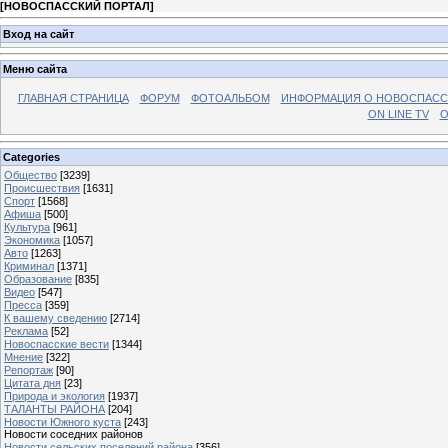
[
НОВОСПАССКИЙ ПОРТАЛ
]
Вход на сайт
Меню сайта
ГЛАВНАЯ СТРАНИЦА
ФОРУМ
ФОТОАЛЬБОМ
ИНФОРМАЦИЯ О НОВОСПАС
ON LINE TV
О
Categories
Общество
[3239]
Происшествия
[1631]
Спорт
[1568]
Афиша
[500]
Культура
[961]
Экономика
[1057]
Авто
[1263]
Криминал
[1371]
Образование
[835]
Видео
[547]
Пресса
[359]
К вашему сведению
[2714]
Реклама
[52]
Новоспасские вести
[1344]
Мнение
[322]
Репортаж
[90]
Цитата дня
[23]
Природа и экология
[1937]
ТАЛАНТЫ РАЙОНА
[204]
Новости Южного куста
[243]
Новости соседних районов
Новости сельских поселений района
[356]