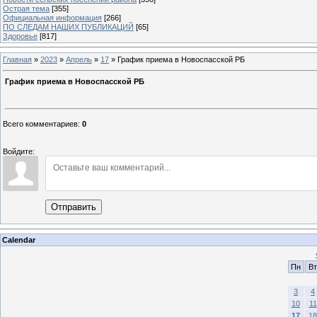
Острая тема
[355]
Официальная информация
[266]
ПО СЛЕДАМ НАШИХ ПУБЛИКАЦИЙ
[65]
Здоровье
[817]
Главная
»
2023
»
Апрель
»
17
» График приема в Новоспасской РБ
График приема в Новоспасской РБ
Всего комментариев
:
0
Войдите:
Отправить
Calendar
Пн
Вт
3
4
10
11
17
18