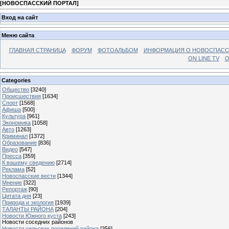
[
НОВОСПАССКИЙ ПОРТАЛ
]
Вход на сайт
Меню сайта
ГЛАВНАЯ СТРАНИЦА
ФОРУМ
ФОТОАЛЬБОМ
ИНФОРМАЦИЯ О НОВОСПАС
ON LINE TV
О
Categories
Общество
[3240]
Происшествия
[1634]
Спорт
[1568]
Афиша
[500]
Культура
[961]
Экономика
[1058]
Авто
[1263]
Криминал
[1372]
Образование
[836]
Видео
[547]
Пресса
[359]
К вашему сведению
[2714]
Реклама
[52]
Новоспасские вести
[1344]
Мнение
[322]
Репортаж
[90]
Цитата дня
[23]
Природа и экология
[1939]
ТАЛАНТЫ РАЙОНА
[204]
Новости Южного куста
[243]
Новости соседних районов
Новости сельских поселений района
[356]