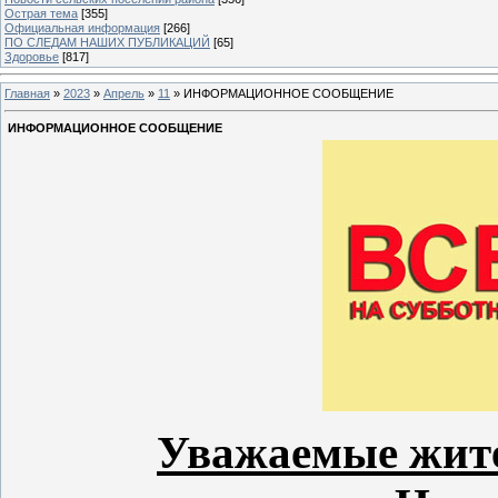
Острая тема
[355]
Официальная информация
[266]
ПО СЛЕДАМ НАШИХ ПУБЛИКАЦИЙ
[65]
Здоровье
[817]
Главная
»
2023
»
Апрель
»
11
» ИНФОРМАЦИОННОЕ СООБЩЕНИЕ
ИНФОРМАЦИОННОЕ СООБЩЕНИЕ
Уважаемые жите