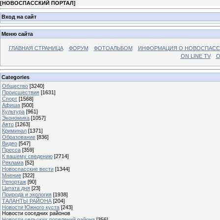
[
НОВОСПАССКИЙ ПОРТАЛ
]
Вход на сайт
Меню сайта
ГЛАВНАЯ СТРАНИЦА
ФОРУМ
ФОТОАЛЬБОМ
ИНФОРМАЦИЯ О НОВОСПАС
ON LINE TV
О
Categories
Общество
[3240]
Происшествия
[1631]
Спорт
[1568]
Афиша
[500]
Культура
[961]
Экономика
[1057]
Авто
[1263]
Криминал
[1371]
Образование
[836]
Видео
[547]
Пресса
[359]
К вашему сведению
[2714]
Реклама
[52]
Новоспасские вести
[1344]
Мнение
[322]
Репортаж
[90]
Цитата дня
[23]
Природа и экология
[1938]
ТАЛАНТЫ РАЙОНА
[204]
Новости Южного куста
[243]
Новости соседних районов
Новости сельских поселений района
[356]