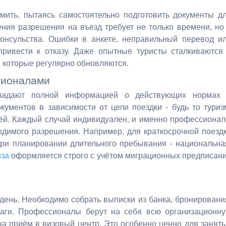
мить, пытаясь самостоятельно подготовить документы д
ния разрешения на въезд требует не только времени, но
консульства. Ошибки в анкете, неправильный перевод и
привести к отказу. Даже опытные туристы сталкиваются
, которые регулярно обновляются.
сионалами
ладают полной информацией о действующих нормах
кументов в зависимости от цели поездки - будь то туриз
ьёй. Каждый случай индивидуален, и именно профессиона
одимого разрешения. Например, для краткосрочной поезд
при планировании длительного пребывания - национальна
иза
оформляется строго с учётом миграционных предписан
ень. Необходимо собрать выписки из банка, бронировани
умаги. Профессионалы берут на себя всю организационн
 на приём в визовый центр. Это особенно ценно для занят