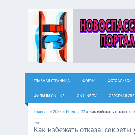
ГЛАВНАЯ СТРАНИЦА
ФОРУМ
ФОТОАЛЬБОМ
ФИЛЬМЫ ОNLINE
ON LINE TV
ОБРАТНАЯ СВЯ
Главная
»
2025
»
Июль
»
22
»
Как избежать отказа: с
09:09
Как избежать отказа: секреты