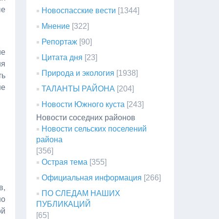
ые
Новоспасские вести
[1344]
Мнение
[322]
Репортаж
[90]
ие
Цитата дня
[23]
ия
Природа и экология
[1938]
ть
ше
ТАЛАНТЫ РАЙОНА
[204]
Новости Южного куста
[243]
Новости соседних районов
Новости сельских поселений
района
[356]
Острая тема
[355]
Официальная информация
[266]
в,
ПО СЛЕДАМ НАШИХ
но
ПУБЛИКАЦИЙ
ой
[65]