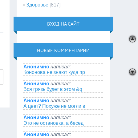
Здоровье
[817]
ВХОД НА САЙТ
НОВЫЕ КОММЕНТАРИИ
Анонимно
написал:
Кононова не знают куда пр
Анонимно
написал:
Вся грязь будет в этом &q
Анонимно
написал:
А цвет? Похуже не могли в
Анонимно
написал:
Это не остановка, а бесед
Анонимно
написал: