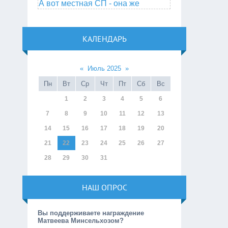
А вот местная СП - она же
КАЛЕНДАРЬ
«
Июль 2025
»
Пн
Вт
Ср
Чт
Пт
Сб
Вс
1
2
3
4
5
6
7
8
9
10
11
12
13
14
15
16
17
18
19
20
21
22
23
24
25
26
27
28
29
30
31
НАШ ОПРОС
Вы поддерживаете награждение
Матвеева Минсельхозом?