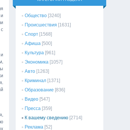
ля
 и
Общество
[3240]
ли
Происшествия
[1631]
 с
Спорт
[1568]
Афиша
[500]
Культура
[961]
 и
м,
Экономика
[1057]
лы
Авто
[1263]
ки
Криминал
[1371]
я.
ий
Образование
[836]
Видео
[547]
Пресса
[359]
я,
К вашему сведению
[2714]
ую
Реклама
[52]
ых