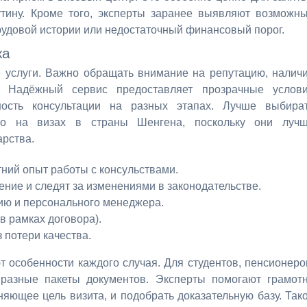
тину. Кроме того, эксперты заранее выявляют возможн
рудовой истории или недостаточный финансовый порог.
ка
 услуги. Важно обращать внимание на репутацию, налич
. Надёжный сервис предоставляет прозрачные услов
ность консультации на разных этапах. Лучше выбира
нно на визах в страны Шенгена, поскольку они луч
арства.
ний опыт работы с консульствами.
ние и следят за изменениями в законодательстве.
цию и персонального менеджера.
в рамках договора).
 потери качества.
особенности каждого случая. Для студентов, пенсионеро
разные пакеты документов. Эксперты помогают грамот
няющее цель визита, и подобрать доказательную базу. Так