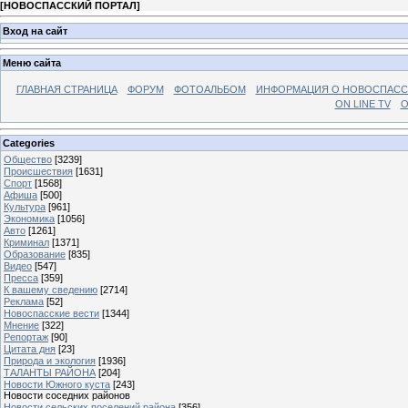
[
НОВОСПАССКИЙ ПОРТАЛ
]
Вход на сайт
Меню сайта
ГЛАВНАЯ СТРАНИЦА
ФОРУМ
ФОТОАЛЬБОМ
ИНФОРМАЦИЯ О НОВОСПАС
ON LINE TV
О
Categories
Общество
[3239]
Происшествия
[1631]
Спорт
[1568]
Афиша
[500]
Культура
[961]
Экономика
[1056]
Авто
[1261]
Криминал
[1371]
Образование
[835]
Видео
[547]
Пресса
[359]
К вашему сведению
[2714]
Реклама
[52]
Новоспасские вести
[1344]
Мнение
[322]
Репортаж
[90]
Цитата дня
[23]
Природа и экология
[1936]
ТАЛАНТЫ РАЙОНА
[204]
Новости Южного куста
[243]
Новости соседних районов
Новости сельских поселений района
[356]