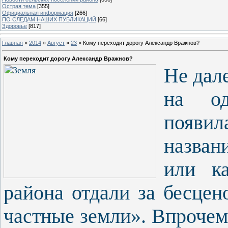
Острая тема
[355]
Официальная информация
[266]
ПО СЛЕДАМ НАШИХ ПУБЛИКАЦИЙ
[66]
Здоровье
[817]
Главная
»
2014
»
Август
»
23
» Кому переходит дорогу Александр Вражнов?
Кому переходит дорогу Александр Вражнов?
Не дале
на од
появи
назван
или ка
района отдали за бесце
частные земли». Впрочем