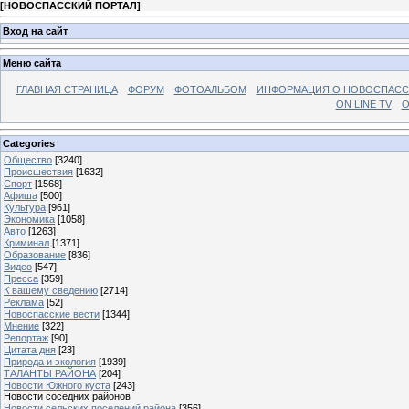
[
НОВОСПАССКИЙ ПОРТАЛ
]
Вход на сайт
Меню сайта
ГЛАВНАЯ СТРАНИЦА
ФОРУМ
ФОТОАЛЬБОМ
ИНФОРМАЦИЯ О НОВОСПАС
ON LINE TV
О
Categories
Общество
[3240]
Происшествия
[1632]
Спорт
[1568]
Афиша
[500]
Культура
[961]
Экономика
[1058]
Авто
[1263]
Криминал
[1371]
Образование
[836]
Видео
[547]
Пресса
[359]
К вашему сведению
[2714]
Реклама
[52]
Новоспасские вести
[1344]
Мнение
[322]
Репортаж
[90]
Цитата дня
[23]
Природа и экология
[1939]
ТАЛАНТЫ РАЙОНА
[204]
Новости Южного куста
[243]
Новости соседних районов
Новости сельских поселений района
[356]