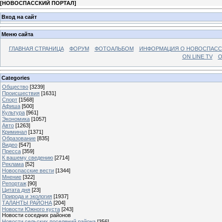
[
НОВОСПАССКИЙ ПОРТАЛ
]
Вход на сайт
Меню сайта
ГЛАВНАЯ СТРАНИЦА
ФОРУМ
ФОТОАЛЬБОМ
ИНФОРМАЦИЯ О НОВОСПАС
ON LINE TV
О
Categories
Общество
[3239]
Происшествия
[1631]
Спорт
[1568]
Афиша
[500]
Культура
[961]
Экономика
[1057]
Авто
[1263]
Криминал
[1371]
Образование
[835]
Видео
[547]
Пресса
[359]
К вашему сведению
[2714]
Реклама
[52]
Новоспасские вести
[1344]
Мнение
[322]
Репортаж
[90]
Цитата дня
[23]
Природа и экология
[1937]
ТАЛАНТЫ РАЙОНА
[204]
Новости Южного куста
[243]
Новости соседних районов
Новости сельских поселений района
[356]