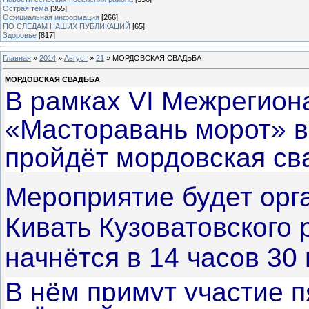
Острая тема
[355]
Официальная информация
[266]
ПО СЛЕДАМ НАШИХ ПУБЛИКАЦИЙ
[65]
Здоровье
[817]
Главная
»
2014
»
Август
»
21
» МОРДОВСКАЯ СВАДЬБА
МОРДОВСКАЯ СВАДЬБА
В рамках VI Межрегион
«Масторавань морот» в
пройдёт мордовская св
Мероприятие будет орга
Кивать Кузоватовского
начнётся в 14 часов 30 
В нём примут участие п