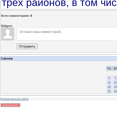
трёх районов, в том чи
Всего комментариев
:
0
Войдите:
Отправить
Calendar
Пн
Вт
4
5
11
12
18
19
25
26
Полная версия сайта