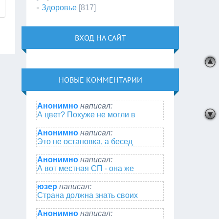
Здоровье
[817]
ВХОД НА САЙТ
НОВЫЕ КОММЕНТАРИИ
Анонимно
написал:
А цвет? Похуже не могли в
Анонимно
написал:
Это не остановка, а бесед
Анонимно
написал:
А вот местная СП - она же
юзер
написал:
Страна должна знать своих
Анонимно
написал: