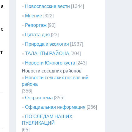
на
Новоспасские вести
[1344]
Мнение
[322]
Репортаж
[90]
 с
Цитата дня
[23]
Природа и экология
[1937]
т
ТАЛАНТЫ РАЙОНА
[204]
Новости Южного куста
[243]
Новости соседних районов
Новости сельских поселений
района
[356]
Острая тема
[355]
Официальная информация
[266]
ПО СЛЕДАМ НАШИХ
ПУБЛИКАЦИЙ
[65]