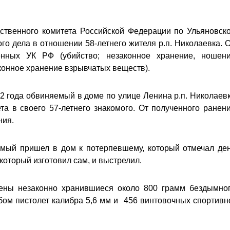
твенного комитета Российской Федерации по Ульяновск
го дела в отношении 58-летнего жителя р.п. Николаевка. 
енных УК РФ (убийство; незаконное хранение, ношен
конное хранение взрывчатых веществ).
22 года обвиняемый в доме по улице Ленина р.п. Николаев
та в своего 57-летнего знакомого. От полученного ранен
ния.
емый пришел в дом к потерпевшему, который отмечал де
 который изготовил сам, и выстрелил.
ены незаконно хранившиеся около 800 грамм бездымно
ом пистолет калибра 5,6 мм и 456 винтовочных спортивн