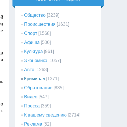
Общество
[3239]
ой
Он
Происшествия
[1631]
ие
Спорт
[1568]
Афиша
[500]
Культура
[961]
ка
ия
Экономика
[1057]
Авто
[1263]
Криминал
[1371]
нь
Образование
[835]
Видео
[547]
го
Пресса
[359]
о-
К вашему сведению
[2714]
Реклама
[52]