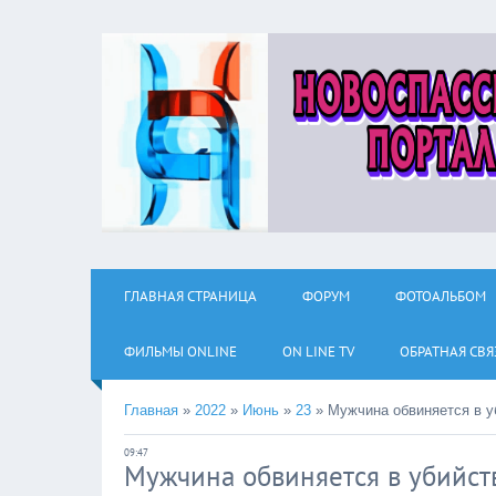
ГЛАВНАЯ СТРАНИЦА
ФОРУМ
ФОТОАЛЬБОМ
ФИЛЬМЫ ОNLINE
ON LINE TV
ОБРАТНАЯ СВЯ
Главная
»
2022
»
Июнь
»
23
»
Мужчина обвиняется в у
09:47
Мужчина обвиняется в убийст