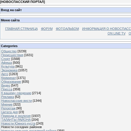
[
НОВОСПАССКИЙ ПОРТАЛ
]
Вход на сайт
Меню сайта
ГЛАВНАЯ СТРАНИЦА
ФОРУМ
ФОТОАЛЬБОМ
ИНФОРМАЦИЯ О НОВОСПАС
ON LINE TV
О
Categories
Общество
[3239]
Происшествия
[1631]
Спорт
[1568]
Афиша
[500]
Культура
[961]
Экономика
[1057]
Авто
[1263]
Криминал
[1371]
Образование
[835]
Видео
[547]
Пресса
[359]
К вашему сведению
[2714]
Реклама
[52]
Новоспасские вести
[1344]
Мнение
[322]
Репортаж
[90]
Цитата дня
[23]
Природа и экология
[1937]
ТАЛАНТЫ РАЙОНА
[204]
Новости Южного куста
[243]
Новости соседних районов
Новости сельских поселений района
[356]