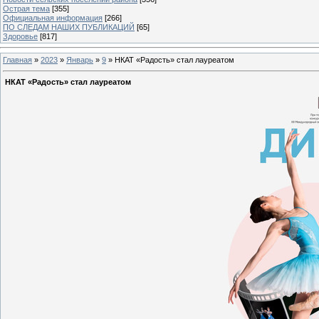
Острая тема
[355]
Официальная информация
[266]
ПО СЛЕДАМ НАШИХ ПУБЛИКАЦИЙ
[65]
Здоровье
[817]
Главная
»
2023
»
Январь
»
9
» НКАТ «Радость» стал лауреатом
НКАТ «Радость» стал лауреатом