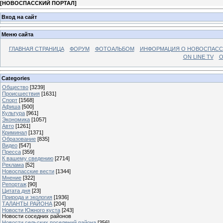
[
НОВОСПАССКИЙ ПОРТАЛ
]
Вход на сайт
Меню сайта
ГЛАВНАЯ СТРАНИЦА
ФОРУМ
ФОТОАЛЬБОМ
ИНФОРМАЦИЯ О НОВОСПАС
ON LINE TV
О
Categories
Общество
[3239]
Происшествия
[1631]
Спорт
[1568]
Афиша
[500]
Культура
[961]
Экономика
[1057]
Авто
[1261]
Криминал
[1371]
Образование
[835]
Видео
[547]
Пресса
[359]
К вашему сведению
[2714]
Реклама
[52]
Новоспасские вести
[1344]
Мнение
[322]
Репортаж
[90]
Цитата дня
[23]
Природа и экология
[1936]
ТАЛАНТЫ РАЙОНА
[204]
Новости Южного куста
[243]
Новости соседних районов
Новости сельских поселений района
[356]