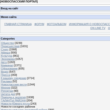
[
НОВОСПАССКИЙ ПОРТАЛ
]
Вход на сайт
Меню сайта
ГЛАВНАЯ СТРАНИЦА
ФОРУМ
ФОТОАЛЬБОМ
ИНФОРМАЦИЯ О НОВОСПАС
ON LINE TV
О
Categories
Общество
[3239]
Происшествия
[1631]
Спорт
[1568]
Афиша
[500]
Культура
[961]
Экономика
[1057]
Авто
[1263]
Криминал
[1371]
Образование
[835]
Видео
[547]
Пресса
[359]
К вашему сведению
[2714]
Реклама
[52]
Новоспасские вести
[1344]
Мнение
[322]
Репортаж
[90]
Цитата дня
[23]
Природа и экология
[1938]
ТАЛАНТЫ РАЙОНА
[204]
Новости Южного куста
[243]
Новости соседних районов
Новости сельских поселений района
[356]