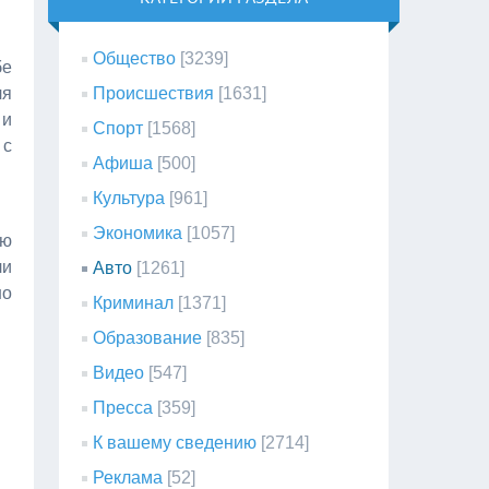
Общество
[3239]
бе
ля
Происшествия
[1631]
 и
Спорт
[1568]
 с
Афиша
[500]
Культура
[961]
Экономика
[1057]
ую
ли
Авто
[1261]
но
Криминал
[1371]
Образование
[835]
Видео
[547]
Пресса
[359]
К вашему сведению
[2714]
Реклама
[52]