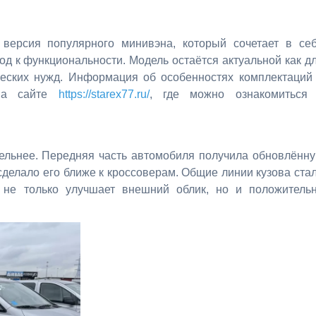
версия популярного минивэна, который сочетает в се
од к функциональности. Модель остаётся актуальной как д
ческих нужд. Информация об особенностях комплектаций
 на сайте
https://starex77.ru/
, где можно ознакомиться
тельнее. Передняя часть автомобиля получила обновлённ
 сделало его ближе к кроссоверам. Общие линии кузова ста
 не только улучшает внешний облик, но и положитель