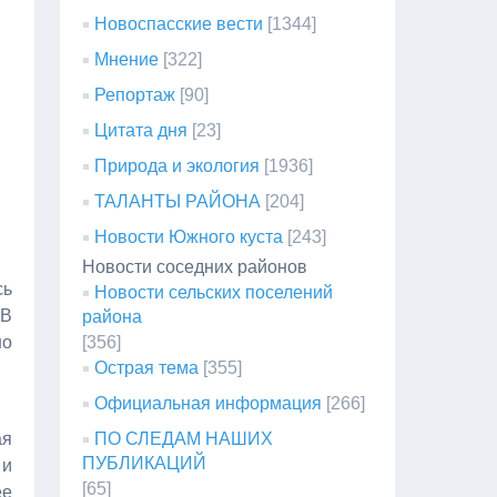
Новоспасские вести
[1344]
Мнение
[322]
Репортаж
[90]
Цитата дня
[23]
Природа и экология
[1936]
ТАЛАНТЫ РАЙОНА
[204]
Новости Южного куста
[243]
Новости соседних районов
сь
Новости сельских поселений
 В
района
но
[356]
Острая тема
[355]
Официальная информация
[266]
ая
ПО СЛЕДАМ НАШИХ
ПУБЛИКАЦИЙ
 и
[65]
ее