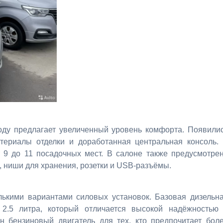
оду предлагает увеличенный уровень комфорта. Появили
ериалы отделки и доработанная центральная консоль.
т 9 до 11 посадочных мест. В салоне также предусмотре
 ниши для хранения, розетки и USB-разъёмы.
олькими вариантами силовых установок. Базовая дизельн
2.5 литра, который отличается высокой надёжностью
н бензиновый двигатель для тех, кто предпочитает бол