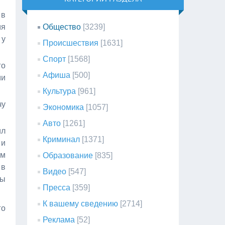
 в
мя
Общество
[3239]
 у
Происшествия
[1631]
Спорт
[1568]
го
Афиша
[500]
ми
Культура
[961]
чу
Экономика
[1057]
Авто
[1261]
ил
Криминал
[1371]
 и
ом
Образование
[835]
 в
Видео
[547]
ны
Пресса
[359]
К вашему сведению
[2714]
го
Реклама
[52]