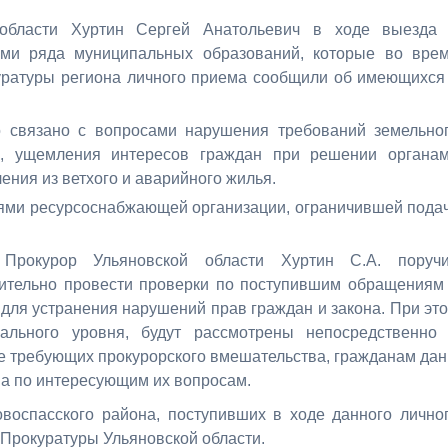
 области Хуртин Сергей Анатольевич в ходе выезда
ями ряда муниципальных образований, которые во вре
уратуры региона личного приема сообщили об имеющихся
 связано с вопросами нарушения требований земельно
е, ущемления интересов граждан при решении органа
ния из ветхого и аварийного жилья.
иями ресурсоснабжающей организации, ограничившей пода
Прокурор Ульяновской области Хуртин С.А. поруч
лительно провести проверки по поступившим обращениям
ля устранения нарушений прав граждан и закона. При эт
ального уровня, будут рассмотрены непосредственно
 не требующих прокурорского вмешательства, гражданам да
а по интересующим их вопросам.
воспасского района, поступивших в ходе данного лично
 Прокуратуры Ульяновской области.