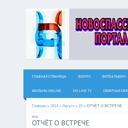
ГЛАВНАЯ СТРАНИЦА
ФОРУМ
ФОТОАЛЬБОМ
ФИЛЬМЫ ОNLINE
ON LINE TV
ОБРАТНАЯ СВЯ
Главная
»
2014
»
Август
»
15
»
ОТЧЁТ О ВСТРЕЧЕ
00:05
ОТЧЁТ О ВСТРЕЧЕ