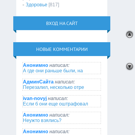
Здоровье
[817]
ВХОД НА САЙТ
НОВЫЕ КОММЕНТАРИИ
Анонимно
написал:
А где они раньше были, на
АдминСайта
написал:
Перезалил, несколько отре
ivan-novyj
написал:
Если б они еще оштрафовал
Анонимно
написал:
Неужто взялись?
Анонимно
написал: