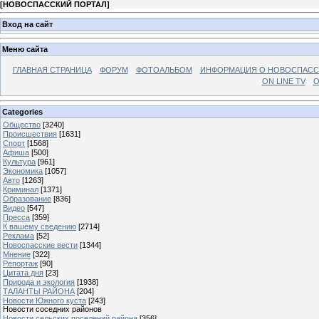
[
НОВОСПАССКИЙ ПОРТАЛ
]
Вход на сайт
Меню сайта
ГЛАВНАЯ СТРАНИЦА
ФОРУМ
ФОТОАЛЬБОМ
ИНФОРМАЦИЯ О НОВОСПАС
ON LINE TV
О
Categories
Общество
[3240]
Происшествия
[1631]
Спорт
[1568]
Афиша
[500]
Культура
[961]
Экономика
[1057]
Авто
[1263]
Криминал
[1371]
Образование
[836]
Видео
[547]
Пресса
[359]
К вашему сведению
[2714]
Реклама
[52]
Новоспасские вести
[1344]
Мнение
[322]
Репортаж
[90]
Цитата дня
[23]
Природа и экология
[1938]
ТАЛАНТЫ РАЙОНА
[204]
Новости Южного куста
[243]
Новости соседних районов
Новости сельских поселений района
[356]