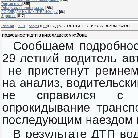
Острая тема
[355]
Официальная информация
[266]
ПО СЛЕДАМ НАШИХ ПУБЛИКАЦИЙ
[66]
Здоровье
[817]
Главная
»
2014
»
Август
»
19
» ПОДРОБНОСТИ ДТП В НИКОЛАЕВСКОМ РАЙОНЕ
ПОДРОБНОСТИ ДТП В НИКОЛАЕВСКОМ РАЙОНЕ
Сообщаем подробнос
29-летний водитель ав
не пристегнут ремнем 
на анализ, водительски
не справился с у
опрокидывание транспо
последующим наездом 
В результате ДТП во