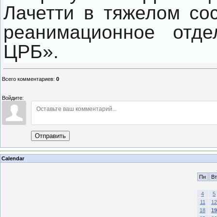
Лачетти в тяжелом сос
реанимационное отде
ЦРБ».
Всего комментариев
:
0
Войдите:
Отправить
Calendar
Пн
Вт
4
5
11
12
18
19