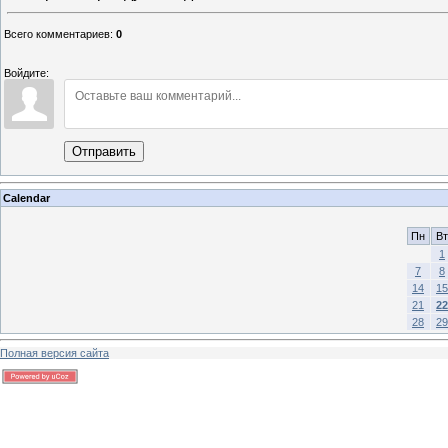
Всего комментариев
:
0
Войдите:
Отправить
Calendar
Пн
Вт
1
7
8
14
15
21
22
28
29
Полная версия сайта