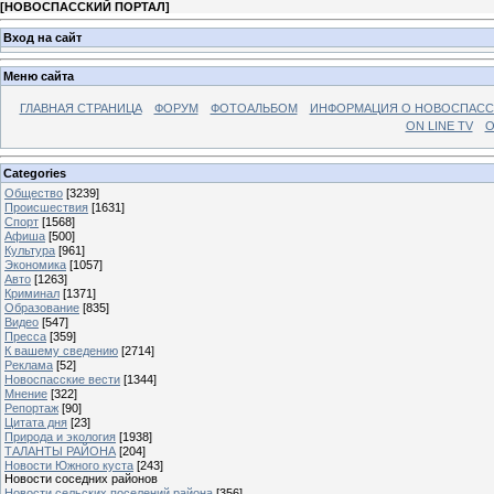
[
НОВОСПАССКИЙ ПОРТАЛ
]
Вход на сайт
Меню сайта
ГЛАВНАЯ СТРАНИЦА
ФОРУМ
ФОТОАЛЬБОМ
ИНФОРМАЦИЯ О НОВОСПАС
ON LINE TV
О
Categories
Общество
[3239]
Происшествия
[1631]
Спорт
[1568]
Афиша
[500]
Культура
[961]
Экономика
[1057]
Авто
[1263]
Криминал
[1371]
Образование
[835]
Видео
[547]
Пресса
[359]
К вашему сведению
[2714]
Реклама
[52]
Новоспасские вести
[1344]
Мнение
[322]
Репортаж
[90]
Цитата дня
[23]
Природа и экология
[1938]
ТАЛАНТЫ РАЙОНА
[204]
Новости Южного куста
[243]
Новости соседних районов
Новости сельских поселений района
[356]