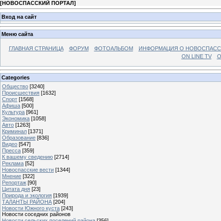
[
НОВОСПАССКИЙ ПОРТАЛ
]
Вход на сайт
Меню сайта
ГЛАВНАЯ СТРАНИЦА
ФОРУМ
ФОТОАЛЬБОМ
ИНФОРМАЦИЯ О НОВОСПАС
ON LINE TV
О
Categories
Общество
[3240]
Происшествия
[1632]
Спорт
[1568]
Афиша
[500]
Культура
[961]
Экономика
[1058]
Авто
[1263]
Криминал
[1371]
Образование
[836]
Видео
[547]
Пресса
[359]
К вашему сведению
[2714]
Реклама
[52]
Новоспасские вести
[1344]
Мнение
[322]
Репортаж
[90]
Цитата дня
[23]
Природа и экология
[1939]
ТАЛАНТЫ РАЙОНА
[204]
Новости Южного куста
[243]
Новости соседних районов
Новости сельских поселений района
[356]