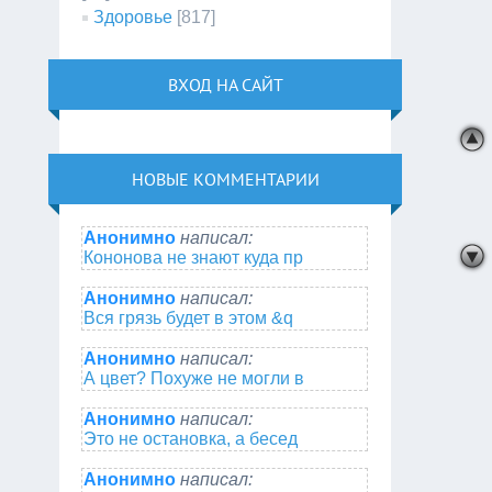
Здоровье
[817]
ВХОД НА САЙТ
НОВЫЕ КОММЕНТАРИИ
Анонимно
написал:
Кононова не знают куда пр
Анонимно
написал:
Вся грязь будет в этом &q
Анонимно
написал:
А цвет? Похуже не могли в
Анонимно
написал:
Это не остановка, а бесед
Анонимно
написал: