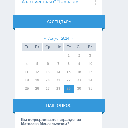
А вот местная СП - она же
КАЛЕНДАРЬ
«
Август 2014
»
Пн
Вт
Ср
Чт
Пт
Сб
Вс
1
2
3
4
5
6
7
8
9
10
11
12
13
14
15
16
17
18
19
20
21
22
23
24
25
26
27
28
29
30
31
НАШ ОПРОС
Вы поддерживаете награждение
Матвеева Минсельхозом?