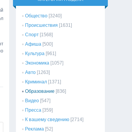
ий
Общество
[3240]
ол
Происшествия
[1631]
Спорт
[1568]
от
Афиша
[500]
по
Культура
[961]
Экономика
[1057]
Авто
[1263]
Криминал
[1371]
Образование
[836]
Видео
[547]
Пресса
[359]
К вашему сведению
[2714]
Реклама
[52]