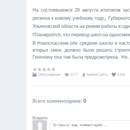
На состоявшемся 28 августа итоговом за
,
региона к новому учебному году
Губернат
Ульяновской области на режим работы в одн
Планируется, что перевод школ на односменк
В Новоспасском обе средние школы в наст
вторых смен, должно было решить строит
Генплану она там была предусмотрена. Но, о
Образование
1177
АдминСайта
0.0
/
0
Всего комментариев
:
0
Войдите: