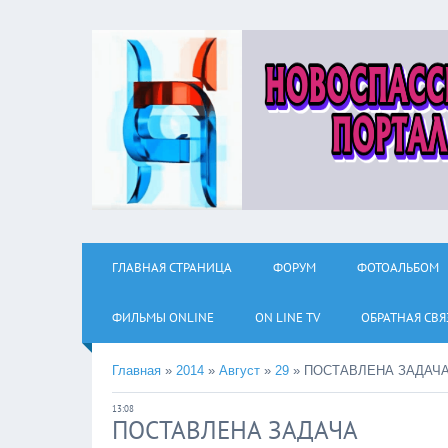
ГЛАВНАЯ СТРАНИЦА
ФОРУМ
ФОТОАЛЬБОМ
ФИЛЬМЫ ОNLINE
ON LINE TV
ОБРАТНАЯ СВЯ
Главная
»
2014
»
Август
»
29
»
ПОСТАВЛЕНА ЗАДАЧ
13:08
ПОСТАВЛЕНА ЗАДАЧА